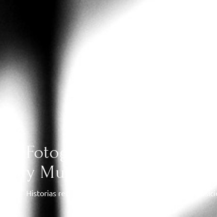
Fotografía y Vídeo de Bo
y Murcia
Historias reales, sin poses forzadas, con luz y composic