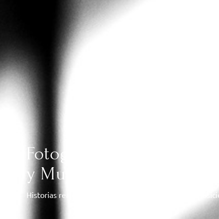
Fotografía y Vídeo de Bo
y Murcia
Historias reales, sin poses forzadas, con luz y composic