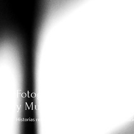
Fotografía y Vídeo de Bo
y Murcia
Historias reales, sin poses forzadas, con luz y composic