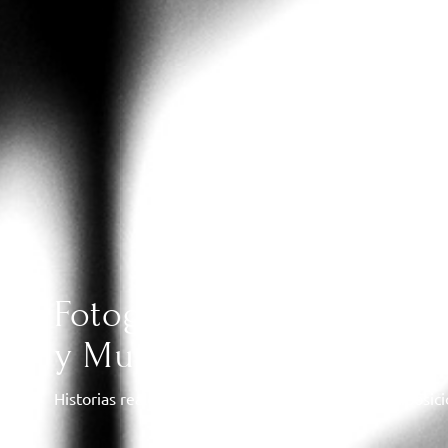
Fotografía y Vídeo de Bo
y Murcia
Historias reales, sin poses forzadas, con luz y composic