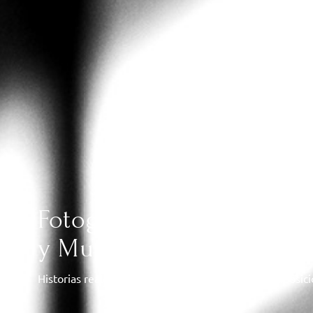
Fotografía y Vídeo de Bo
y Murcia
Historias reales, sin poses forzadas, con luz y composic