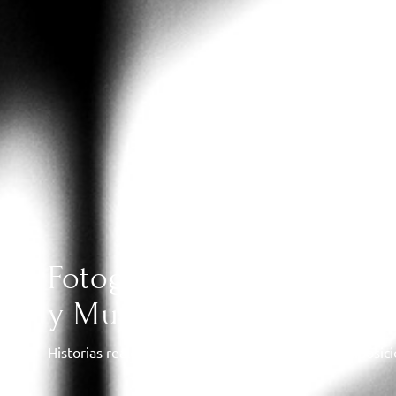
Fotografía y Vídeo de Bo
y Murcia
Historias reales, sin poses forzadas, con luz y composic