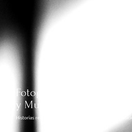
Fotografía y Vídeo de Bo
y Murcia
Historias reales, sin poses forzadas, con luz y composic