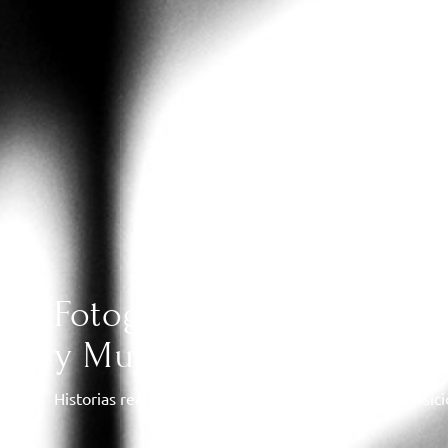
Fotografía y Vídeo de Bo
y Murcia
Historias reales, sin poses forzadas, con luz y composic