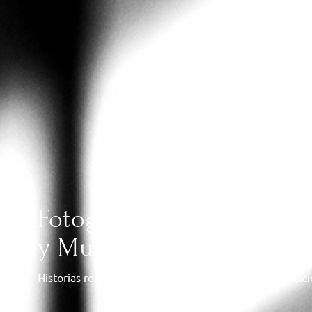
Fotografía y Vídeo de Bo
y Murcia
Historias reales, sin poses forzadas, con luz y composic