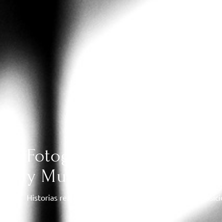
Fotografía y Vídeo de Bo
y Murcia
Historias reales, sin poses forzadas, con luz y composic