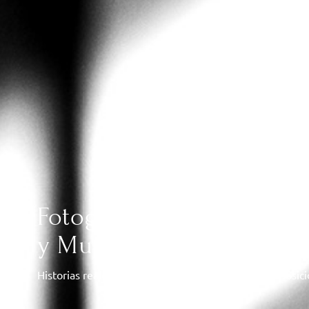
Fotografía y Vídeo de Bo
y Murcia
Historias reales, sin poses forzadas, con luz y composic